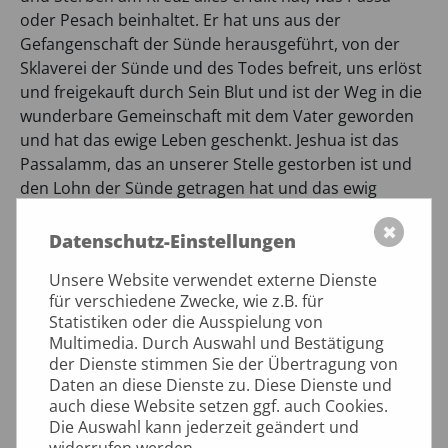
oder Pesach beinhaltet. Er hat uns aus der
Gefangenschaft der Sünde herausgeführt, von der
Sklaverei der Sünde und des Todes befreit, uns erlöst
und freigekauft durch Sein Blut und ist der Weg in die
wunderbare Gemeinschaft mit dem Vater geworden
und hat das ewige Leben geschenkt. Jeshua ist das
Passalamm, das an unserer Stelle gestorben ist und
den Lohn der Sünde getragen hat und das ewig
gültige Opfer geworden ist, ein für allemal. Allen
✖
wurde plastisch vor Augen geführt wie Jeshua das
Datenschutz-Einstellungen
Abendmahl eingesetzt hat. Danke Jeshua, Sandra
Unsere Website verwendet externe Dienste
Buchmann und allen Mitwirkenden, die das
für verschiedene Zwecke, wie z.B. für
Sedermahl so engagiert vorbereitet haben!
Statistiken oder die Ausspielung von
Multimedia. Durch Auswahl und Bestätigung
der Dienste stimmen Sie der Übertragung von
Zeit: Samstag, 12. April 2025, 19:00 Uhr
Daten an diese Dienste zu. Diese Dienste und
auch diese Website setzen ggf. auch Cookies.
Ort: Evanglisch-Freikirchliche Gemeinde, Leipziger
Die Auswahl kann jederzeit geändert und
Straße 11, 04651 Bad Lausick
widerrufen werden.