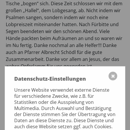
Tische „bogen“ sich. Diese Zeit schlossen wir mit dem
großen „Hallel“, dem Lobgesang, ab. Nicht indem wir
Psalmen sangen, sondern indem wir noch eine
Lobpreiszeit miteinander hatten. Nach Fürbitte und
Segen beendeten wir den schönen Abend. Viele
Hände packten beim Aufräumen an und so waren wir
im Nu fertig. Danke nochmal an alle Helfer!!! Danke
auch an Pfarrer Albrecht Schödl für die gute
Zusammenarbeit. Danke vor allem an Jesus, der das
wahre Opferlamm für uns geworden ist.
✖
Kerstin Kluge
Datenschutz-Einstellungen
Unsere Website verwendet externe Dienste
Herzliche Einladung zum Sederabend
für verschiedene Zwecke, wie z.B. für
Statistiken oder die Ausspielung von
am Gründonnerstag dem 2. April 2026 um 18.30 Uhr
Multimedia. Durch Auswahl und Bestätigung
im Gemeindehaus der Andreasgemeinde
der Dienste stimmen Sie der Übertragung von
Scharnhorststr. 29
Daten an diese Dienste zu. Diese Dienste und
auch diese Website setzen ggf. auch Cookies.
Liebe Gemeinde und liebe Freunde von Tor nach Zion,