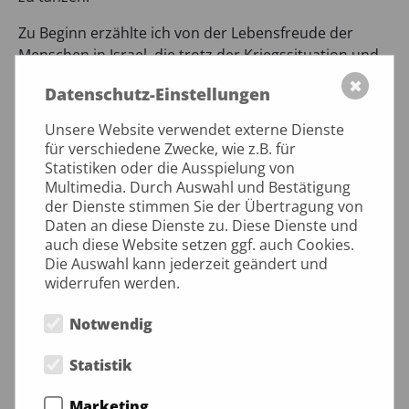
Zu Beginn erzählte ich von der Lebensfreude der
Menschen in Israel, die trotz der Kriegssituation und
der Anfeindung durch viele Nationen nicht
✖
Datenschutz-Einstellungen
ausgelöscht werden kann.
Unsere Website verwendet externe Dienste
Mit dem hebräischen Lied „Shalom Chaverim“, das wir
für verschiedene Zwecke, wie z.B. für
gemeinsam lernten und sangen, starteten wir in den
Statistiken oder die Ausspielung von
Abend. Dann wurde getanzt. Ob lustige Volkstänze
Multimedia. Durch Auswahl und Bestätigung
oder Anbetungstänze, die Gruppe lernte schnell und
der Dienste stimmen Sie der Übertragung von
konnte jeden Tanz eigenständig mitgestalten. So
Daten an diese Dienste zu. Diese Dienste und
auch diese Website setzen ggf. auch Cookies.
verging der Abend wie im Fluge. Am Ende waren wir
Die Auswahl kann jederzeit geändert und
uns einig, dass es unbedingt einen zweiten Abend mit
widerrufen werden.
Israelischen Tänzen geben muss!
Notwendig
Einen herzlichen Dank nochmal an Walter Zink, der
seine Türen für diesen Abend geöffnet hatte.
Statistik
Kerstin Kluge
Marketing