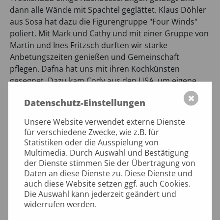
dann alle Wände mit Spachtel geglättet. Klaus Döhler
aus Sosa hat dazu die Figurengruppe "Four Winds"
poliert. Mit Mark und Cathy und mit einer Gruppe von
Martin und Ines Fritzsch durften wir starke
Anbetungszeiten genießen und Gemeinschaft
pflegen. Dafna hat uns mit ihren Kochkünsten
gesegnet. Dazu kam Cody aus den USA, um eigene
Plastiken in Bronze zu gießen. Diesmal durfte ich
✖
Datenschutz-Einstellungen
sonntags die von vielen Seen und Auenlandschaft
geprägte Umgebung von Oswiecim mit dem Fahrrad
Unsere Website verwendet externe Dienste
erkunden. Wie haben unsere Vorfahren mit Auschwitz
für verschiedene Zwecke, wie z.B. für
auch diese schöne Landschaft geschändet!? Alles in
Statistiken oder die Ausspielung von
allem eine gesegnete Zeit, die meine Erwartungen
Multimedia. Durch Auswahl und Bestätigung
der Dienste stimmen Sie der Übertragung von
mehr als erfüllt hat.
Daten an diese Dienste zu. Diese Dienste und
Manfred Hoffmann
auch diese Website setzen ggf. auch Cookies.
Die Auswahl kann jederzeit geändert und
widerrufen werden.