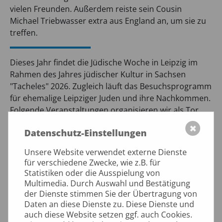
vielen Freunden. Außerdem reiste sein Cousin
Michael Triebwasser extra aus England an, um sie zu
treffen.
Dieses Jahr findet die Jüdische Woche in Leipzig im
Rahmen des Jahres jüdischer Kultur in Sachsen
"Tacheles" 2026. Zugleich läuft das Besuchsprogramm
für ehemalige Leipziger Juden und ihre Nachkommen.
Folgende Veranstaltungen organisieren wir als Tor
nach Zion e.V.
✖
Datenschutz-Einstellungen
19. Juni 2026, 19:00 Uhr Lesung "Ich suche nach
Unsere Website verwendet externe Dienste
meiner Familie", Prof. Avishay Golz
für verschiedene Zwecke, wie z.B. für
Statistiken oder die Ausspielung von
wo: Grimma, Schulstr.65, Kirchgemeindehaus
Multimedia. Durch Auswahl und Bestätigung
21. Juni 2026, 10:00 Uhr Film "ÜberLeben Drei jüdische
der Dienste stimmen Sie der Übertragung von
Daten an diese Dienste zu. Diese Dienste und
Generationen"
auch diese Website setzen ggf. auch Cookies.