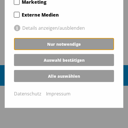
Marketing
Sie möchten uns
Externe Medien
unterstützen?
Details anzeigen/ausblenden
Wir freuen uns über Ihre Spende
Nur notwendige
Auswahl bestätigen
Impressum
Datenschutz
Alle auswählen
© Tor nach Zion e.V. 2026
Datenschutz
Impressum