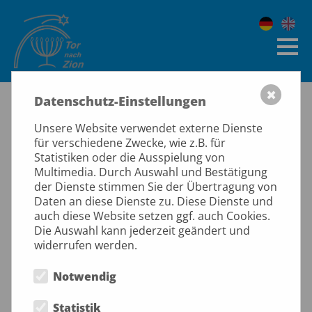
Avner Boskey dient in
✖
Datenschutz-Einstellungen
Gemeinden in
Unsere Website verwendet externe Dienste
Mitteldeutschland
für verschiedene Zwecke, wie z.B. für
Statistiken oder die Ausspielung von
Multimedia. Durch Auswahl und Bestätigung
der Dienste stimmen Sie der Übertragung von
Anfang Oktober kommt Avner Boskey zu uns. Er ist
Daten an diese Dienste zu. Diese Dienste und
ein ausgewiesender Bibellehrer, der insbesondere mit
auch diese Website setzen ggf. auch Cookies.
aktuellem Bezug über die Propheten des Tanach
Die Auswahl kann jederzeit geändert und
("Altes Testament") lehrt. Spezielles Augenmerk hatte
widerrufen werden.
er in den letzten Jahren auf Hesekiel 37 und darauf
eine ganze Lehrserie entwickelt. Interessierte Leiter
Notwendig
und Gemeinden können uns gern kontaktieren:
Statistik