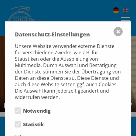
✖
Datenschutz-Einstellungen
Unsere Website verwendet externe Dienste
für verschiedene Zwecke, wie z.B. für
Statistiken oder die Ausspielung von
Multimedia. Durch Auswahl und Bestätigung
der Dienste stimmen Sie der Übertragung von
Daten an diese Dienste zu. Diese Dienste und
Play
auch diese Website setzen ggf. auch Cookies.
Die Auswahl kann jederzeit geändert und
widerrufen werden.
00:00
01:15
Notwendig
Play
Restart
Mute
PIP
En
fu
Impressum
Datenschutz
Statistik
© Tor nach Zion e.V. 2026